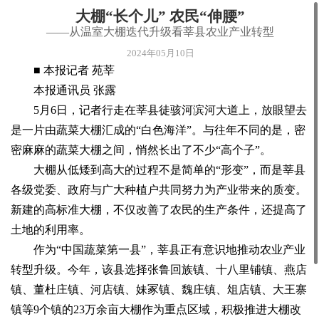
大棚“长个儿” 农民“伸腰”
——从温室大棚迭代升级看莘县农业产业转型
2024年05月10日
■ 本报记者 苑莘
本报通讯员 张露
5月6日，记者行走在莘县徒骇河滨河大道上，放眼望去
是一片由蔬菜大棚汇成的“白色海洋”。与往年不同的是，密
密麻麻的蔬菜大棚之间，悄然长出了不少“高个子”。
大棚从低矮到高大的过程不是简单的“形变”，而是莘县
各级党委、政府与广大种植户共同努力为产业带来的质变。
新建的高标准大棚，不仅改善了农民的生产条件，还提高了
土地的利用率。
作为“中国蔬菜第一县”，莘县正有意识地推动农业产业
转型升级。今年，该县选择张鲁回族镇、十八里铺镇、燕店
镇、董杜庄镇、河店镇、妹冢镇、魏庄镇、俎店镇、大王寨
镇等9个镇的23万余亩大棚作为重点区域，积极推进大棚改