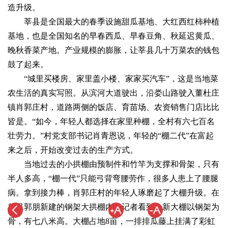
造升级。
莘县是全国最大的春季设施甜瓜基地、大红西红柿种植
基地，也是全国知名的早春西瓜、早春豆角、秋延迟黄瓜、
晚秋香菜产地。产业规模的膨胀，让莘县几十万菜农的钱包
鼓了起来。
“城里买楼房、家里盖小楼、家家买汽车”，这是当地菜
农生活的真实写照。从滨河大道驶出，沿娄山路驶入董杜庄
镇肖郭庄村，道路两侧的饭店、育苗场、农资销售门店比比
皆是。“如今，年轻人都选择在家里种棚，全村有六七百名
壮劳力。”村党支部书记肖青恩说，年轻的“棚二代”在富起
来之后，开始改变过去的生产方式。
当地过去的小拱棚由预制件和竹竿为支撑和骨架，只有
半人多高，“棚一代”只能弓背弯腰劳作，很多人患上了腰腿
病。拿到接力棒，肖郭庄村的年轻人琢磨起了大棚升级。在
村民郭朋新建的钢架大拱棚内，记者看到，新大棚以钢架为
骨，有七八米高。大棚占地8亩，一排排瓜藤上挂满了彩虹